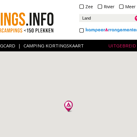
Zee
Rivier
Meer
NGCARD
|
CAMPING KORTINGSKAART
UITGEBREID