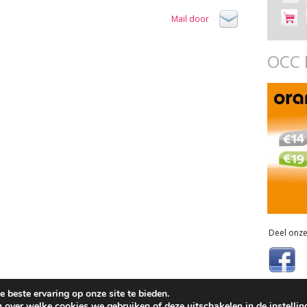
Mail door
OCC 
Deel onze
 beste ervaring op onze site te bieden.
Sitemap
n over welke cookies we gebruiken of deze uitschakelen in de
instelli