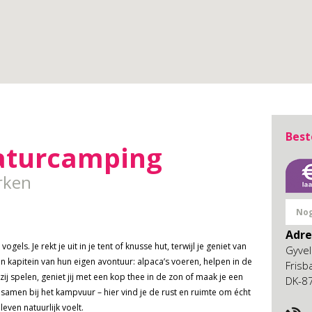
Best
aturcamping
rken
Nog
Adr
els. Je rekt je uit in je tent of knusse hut, terwijl je geniet van
Gyvel
 kapitein van hun eigen avontuur: alpaca’s voeren, helpen in de
Frisb
zij spelen, geniet jij met een kop thee in de zon of maak je een
DK-8
 samen bij het kampvuur – hier vind je de rust en ruimte om écht
leven natuurlijk voelt.