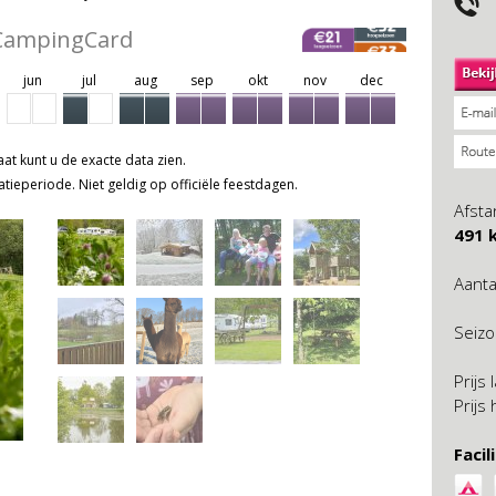
eCampingCard
jun
jul
aug
sep
okt
nov
dec
at kunt u de exacte data zien.
atieperiode. Niet geldig op officiële feestdagen.
Afsta
491 
Aanta
Seiz
Prijs
Prijs
Facil