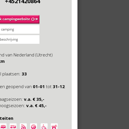
+4521420864
nd van Nederland (Utrecht)
km
l plaatsen:
33
oen geopend van
01-01
tot
31-12
 laagseizoen:
v.a. € 35,-
 hoogseizoen:
v.a. € 45,-
iteiten