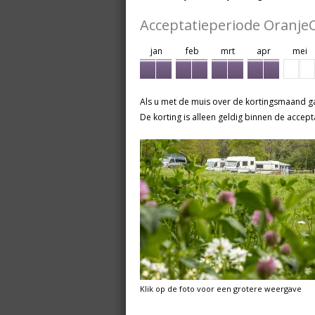
Acceptatieperiode Oranj
jan
feb
mrt
apr
mei
Als u met de muis over de kortingsmaand ga
De korting is alleen geldig binnen de accept
Klik op de foto voor een grotere weergave