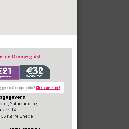
el de Oranje gids!
 geen Oranje gids?
Klik dan hier!
esgegevens
borg Naturcamping
ækvej 14
766 Nørre Snede